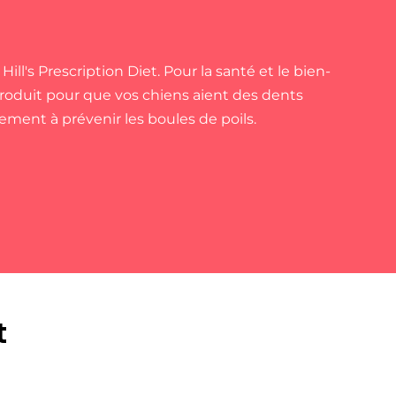
's Prescription Diet. Pour la santé et le bien-
e produit pour que vos chiens aient des dents
ment à prévenir les boules de poils.
t