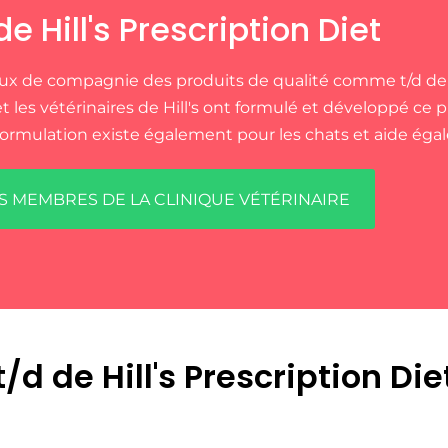
e Hill's Prescription Diet
x de compagnie des produits de qualité comme t/d de Hill
 et les vétérinaires de Hill's ont formulé et développé c
rmulation existe également pour les chats et aide égale
S MEMBRES DE LA CLINIQUE VÉTÉRINAIRE
t/d de Hill's Prescription Die