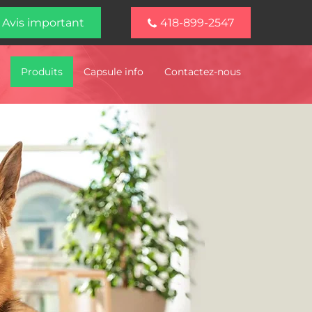
Avis important
418-899-2547
Produits
Capsule info
Contactez-nous